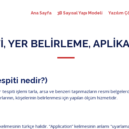
Ana Sayfa
3B Sayısal Yapı Modeli
Yazılım Ç
TI, YER BELIRLEME, APLIK
espiti nedir?)
yer tespiti işlemi tarla, arsa ve benzeri taşınmazların resmi belgele
rlarının, köşelerinin belirlenmesi için yapılan ölçüm hizmetidir.
kelimesinin türkçe halidir. “Application” kelimesinin anlamı "uyarlama