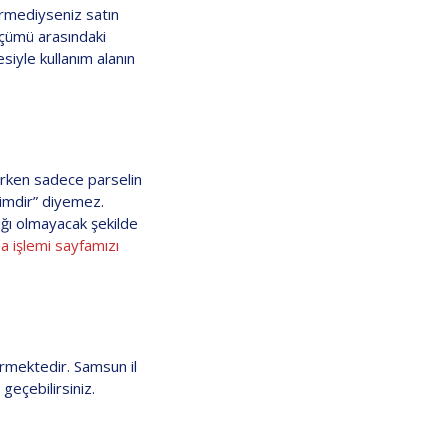
ürmediyseniz satın
ölçümü arasındaki
siyle kullanım alanın
lırken sadece parselin
nimdir” diyemez.
ığı olmayacak şekilde
a işlemi sayfamızı
termektedir. Samsun il
 geçebilirsiniz.