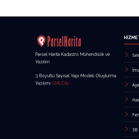
HIZME
Parsel Harita Kadastro Mühendislik ve
Sın
Yazılım
İma
3 Boyutlu Sayısal Yapı Modeli Oluşturma
Yazılımı
GMLCity
Ayı
Har
Fen
3B 