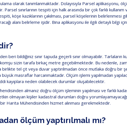
ama olarak tanımlanmaktadır. Dolayısıyla Parsel aplikasyonu, ölçü
 Parsel sınırlarının tespiti için halk arasında bir çok farklı kullanım 
 tespiti, köşe kazıklarının çakılması, parsel köşelerinin belirlenmesi gi
ğı alanı belirleme işidir. Bina aplikasyonu ile ilgili detaylı bilgi içi
dir?
eden beri bildiğiniz sınır tapuda geçerli sınır olmayabilir. Tarlaların k
 komşu sizin tarafa birkaç metre geçebilmektedir. Bu nedenle, za
a birlikte tel çit veya duvar yaptırılmadan önce mutlaka doğru bir şek
ara büyük masraflar harcanmaktadır. Ölçüm işlemi yapılmadan yapılac
i kayıplara neden olabilecek durumlar oluşabilecektir.
Mühendisinden almanız doğru ölçüm işleminin yapılması ve farklı kada
 yetkin olmayan kişiler kadastral durumları doğru yorumlayamayacağ
in bir Harita Mühendisinden hizmet alınması gerekmektedir.
madan ölçüm yaptırılmalı mı?