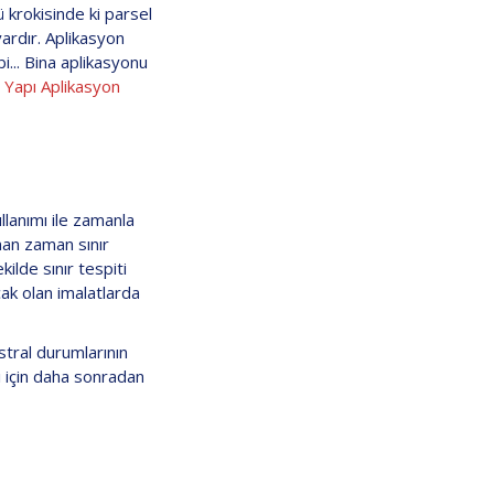
 krokisinde ki parsel
vardır. Aplikasyon
bi... Bina aplikasyonu
n
Yapı Aplikasyon
ullanımı ile zamanla
man zaman sınır
ilde sınır tespiti
ak olan imalatlarda
stral durumlarının
ı için daha sonradan