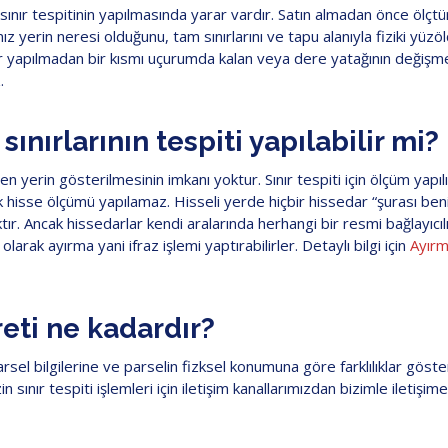
sınır tespitinin yapılmasında yarar vardır. Satın almadan önce ölçt
ınız yerin neresi olduğunu, tam sınırlarını ve tapu alanıyla fiziki yüz
mler yapılmadan bir kısmı uçurumda kalan veya dere yatağının değişme
.
sınırlarının tespiti yapılabilir mi?
n yerin gösterilmesinin imkanı yoktur. Sınır tespiti için ölçüm yapı
erek hisse ölçümü yapılamaz. Hisseli yerde hiçbir hissedar “şurası be
r. Ancak hissedarlar kendi aralarında herhangi bir resmi bağlayıcıl
olarak ayırma yani ifraz işlemi yaptırabilirler. Detaylı bilgi için
Ayırm
reti ne kadardır?
 Parsel bilgilerine ve parselin fizksel konumuna göre farklılıklar gös
in sınır tespiti işlemleri için iletişim kanallarımızdan bizimle iletişime